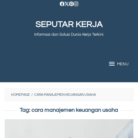
Skip
to
SEPUTAR KERJA
content
Informasi dan Solusi Dunia Kerja Terkini
MENU
HOMEPAGE
/
CARA MANAJEMEN KEUANGAN USAHA
Tag:
cara manajemen keuangan usaha