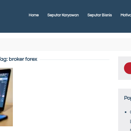
Home
Seputar Karyawan
Seputar Bisnis
Motiva
Tag:
broker forex
Po