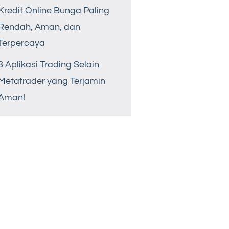
Kredit Online Bunga Paling
Rendah, Aman, dan
Terpercaya
8 Aplikasi Trading Selain
Metatrader yang Terjamin
Aman!