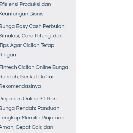
Efisiensi Produksi dan
Keuntungan Bisnis
Bunga Easy Cash Perbulan:
Simulasi, Cara Hitung, dan
Tips Agar Cicilan Tetap
Ringan
Fintech Cicilan Online Bunga
Rendah, Berikut Daftar
Rekomendasinya
Pinjaman Online 30 Hari
Bunga Rendah: Panduan
Lengkap Memilih Pinjaman
Aman, Cepat Cair, dan