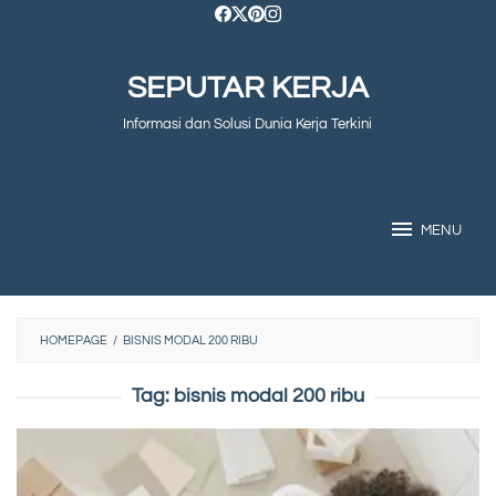
Skip
to
SEPUTAR KERJA
content
Informasi dan Solusi Dunia Kerja Terkini
MENU
HOMEPAGE
/
BISNIS MODAL 200 RIBU
Tag:
bisnis modal 200 ribu