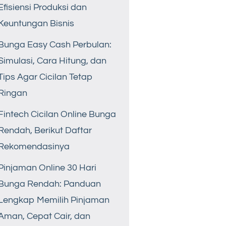
Efisiensi Produksi dan
Keuntungan Bisnis
Bunga Easy Cash Perbulan:
Simulasi, Cara Hitung, dan
Tips Agar Cicilan Tetap
Ringan
Fintech Cicilan Online Bunga
Rendah, Berikut Daftar
Rekomendasinya
Pinjaman Online 30 Hari
Bunga Rendah: Panduan
Lengkap Memilih Pinjaman
Aman, Cepat Cair, dan