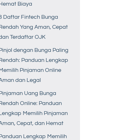
Hemat Biaya
8 Daftar Fintech Bunga
Rendah Yang Aman, Cepat
dan Terdaftar OJK
Pinjol dengan Bunga Paling
Rendah: Panduan Lengkap
Memilih Pinjaman Online
Aman dan Legal
Pinjaman Uang Bunga
Rendah Online: Panduan
Lengkap Memilih Pinjaman
Aman, Cepat, dan Hemat
Panduan Lengkap Memilih