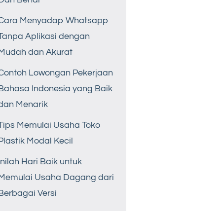
Cara Menyadap Whatsapp
Tanpa Aplikasi dengan
Mudah dan Akurat
Contoh Lowongan Pekerjaan
Bahasa Indonesia yang Baik
dan Menarik
Tips Memulai Usaha Toko
Plastik Modal Kecil
Inilah Hari Baik untuk
Memulai Usaha Dagang dari
Berbagai Versi