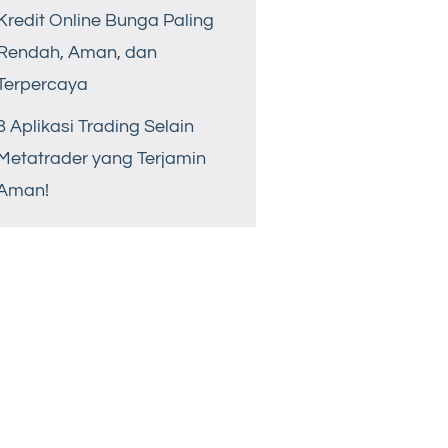
Kredit Online Bunga Paling
Rendah, Aman, dan
Terpercaya
8 Aplikasi Trading Selain
Metatrader yang Terjamin
Aman!