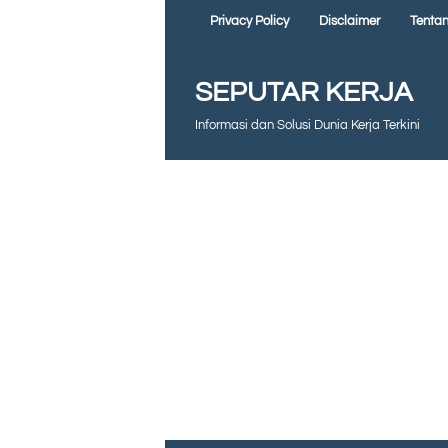
Skip
Privacy Policy
Disclaimer
Tenta
to
content
SEPUTAR KERJA
Informasi dan Solusi Dunia Kerja Terkini