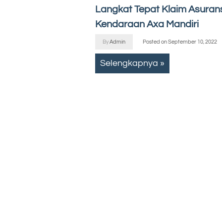
Langkat Tepat Klaim Asuran
Kendaraan Axa Mandiri
By
Admin
Posted on
September 10, 2022
Selengkapnya »