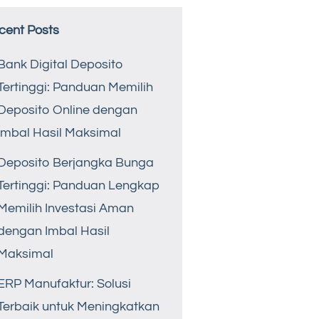
cent Posts
Bank Digital Deposito
Tertinggi: Panduan Memilih
Deposito Online dengan
Imbal Hasil Maksimal
Deposito Berjangka Bunga
Tertinggi: Panduan Lengkap
Memilih Investasi Aman
dengan Imbal Hasil
Maksimal
ERP Manufaktur: Solusi
Terbaik untuk Meningkatkan