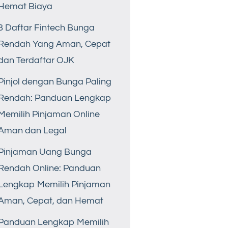
Hemat Biaya
8 Daftar Fintech Bunga
Rendah Yang Aman, Cepat
dan Terdaftar OJK
Pinjol dengan Bunga Paling
Rendah: Panduan Lengkap
Memilih Pinjaman Online
Aman dan Legal
Pinjaman Uang Bunga
Rendah Online: Panduan
Lengkap Memilih Pinjaman
Aman, Cepat, dan Hemat
Panduan Lengkap Memilih