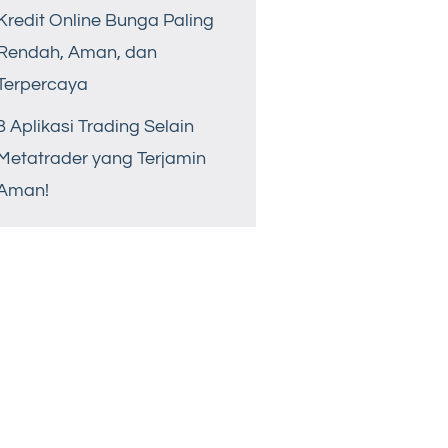
Kredit Online Bunga Paling
Rendah, Aman, dan
Terpercaya
8 Aplikasi Trading Selain
Metatrader yang Terjamin
Aman!