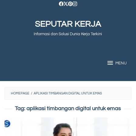
Skip
to
SEPUTAR KERJA
content
Informasi dan Solusi Dunia Kerja Terkini
MENU
HOMEPAGE
/
APLIKASI TIMBANGAN DIGITAL UNTUK EMAS
Tag:
aplikasi timbangan digital untuk emas