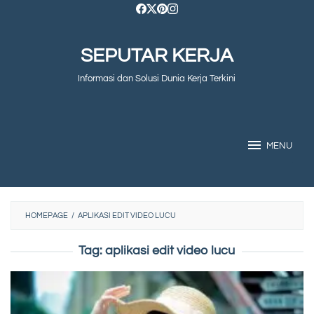
Skip
to
SEPUTAR KERJA
content
Informasi dan Solusi Dunia Kerja Terkini
MENU
HOMEPAGE
/
APLIKASI EDIT VIDEO LUCU
Tag:
aplikasi edit video lucu