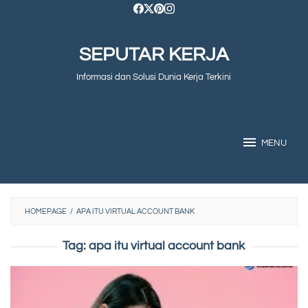
Skip
to
SEPUTAR KERJA
content
Informasi dan Solusi Dunia Kerja Terkini
MENU
HOMEPAGE
/
APA ITU VIRTUAL ACCOUNT BANK
Tag:
apa itu virtual account bank