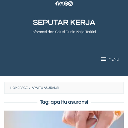
Skip
to
SEPUTAR KERJA
content
Informasi dan Solusi Dunia Kerja Terkini
MENU
HOMEPAGE
/
APA ITU ASURANSI
Tag:
apa itu asuransi