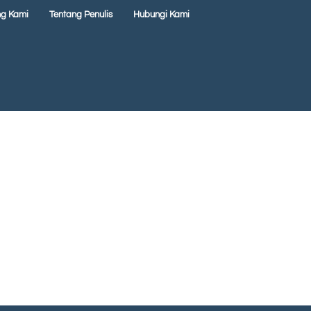
ng Kami
Tentang Penulis
Hubungi Kami