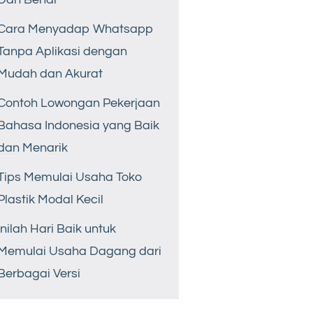
Cara Menyadap Whatsapp
Tanpa Aplikasi dengan
Mudah dan Akurat
Contoh Lowongan Pekerjaan
Bahasa Indonesia yang Baik
dan Menarik
Tips Memulai Usaha Toko
Plastik Modal Kecil
Inilah Hari Baik untuk
Memulai Usaha Dagang dari
Berbagai Versi