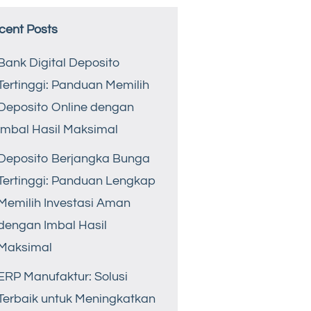
cent Posts
Bank Digital Deposito
Tertinggi: Panduan Memilih
Deposito Online dengan
Imbal Hasil Maksimal
Deposito Berjangka Bunga
Tertinggi: Panduan Lengkap
Memilih Investasi Aman
dengan Imbal Hasil
Maksimal
ERP Manufaktur: Solusi
Terbaik untuk Meningkatkan