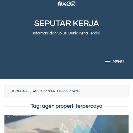
Skip
to
SEPUTAR KERJA
content
Informasi dan Solusi Dunia Kerja Terkini
MENU
HOMEPAGE
/
AGEN PROPERTI TERPERCAYA
Tag:
agen properti terpercaya