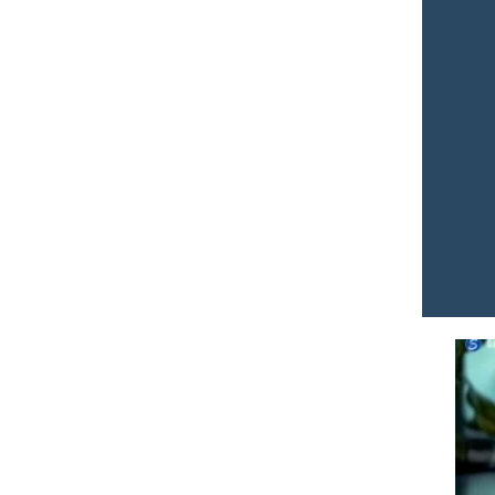
Skip
to
content
SEP
KER