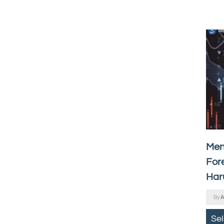
Men
For
Har
By
A
Se