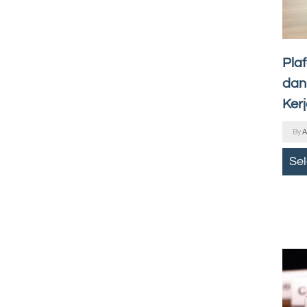
Pla
dan
Ker
By
A
Se