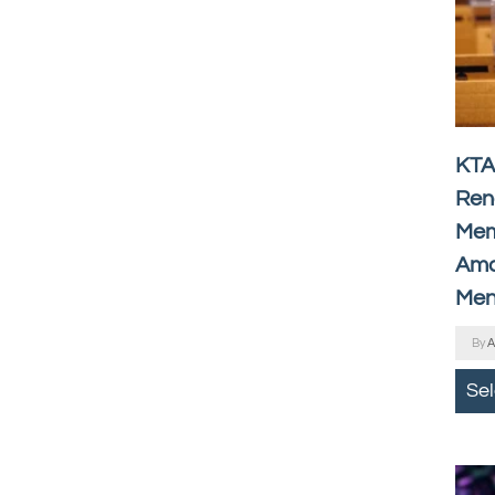
KTA
Ren
Mem
Ama
Men
By
A
Se