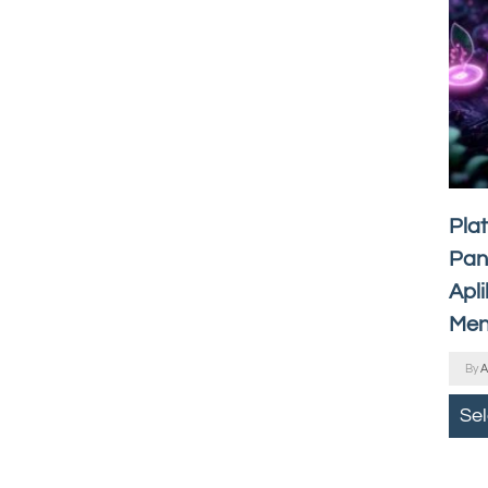
Plat
Pan
Apl
Men
By
A
Se