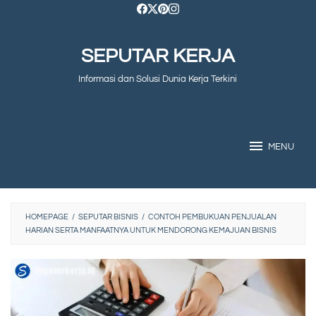
Skip
to
SEPUTAR KERJA
content
Informasi dan Solusi Dunia Kerja Terkini
MENU
HOMEPAGE
/
SEPUTAR BISNIS
/
CONTOH PEMBUKUAN PENJUALAN
HARIAN SERTA MANFAATNYA UNTUK MENDORONG KEMAJUAN BISNIS