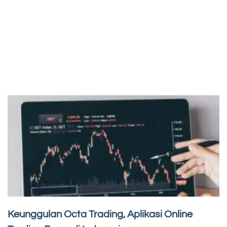
Keunggulan Octa Trading, Aplikasi Online