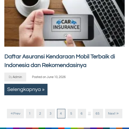
Daftar Asuransi Kendaraan Mobil Terbaik di
Indonesia dan Rekomendasinya
By
Admin
Posted on
June 10, 2026
Selengkapnya »
Prev
1
2
3
4
5
6
…
65
Next