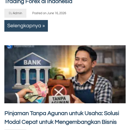
Trading Forex di Indonesia
By
Admin
Posted on
June 16, 2026
Selengkapnya »
Pinjaman Tanpa Agunan untuk Usaha: Solusi
Modal Cepat untuk Mengembangkan Bisnis