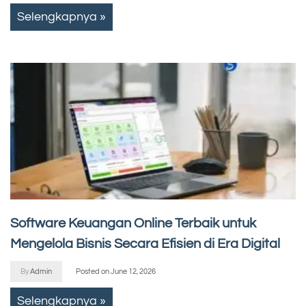
Selengkapnya »
Software Keuangan Online Terbaik untuk
Mengelola Bisnis Secara Efisien di Era Digital
By
Admin
Posted on
June 12, 2026
Selengkapnya »