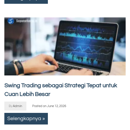
Swing Trading sebagai Strategi Tepat untuk
Cuan Lebih Besar
By
Admin
Posted on
June 12, 2026
Selengkapnya »