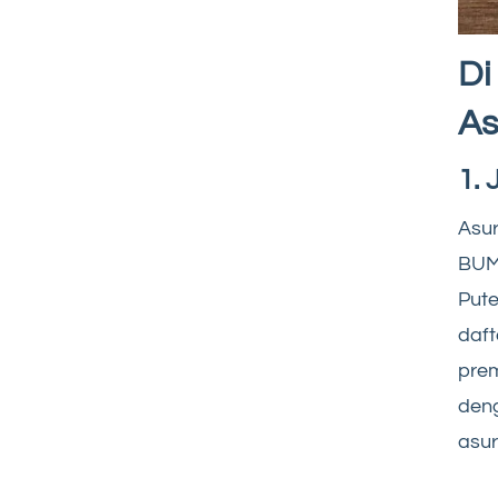
Di
As
1. 
Asur
BUM
Pute
daft
prem
deng
asur