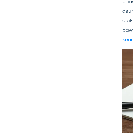
ban
asur
diak
baw
ken