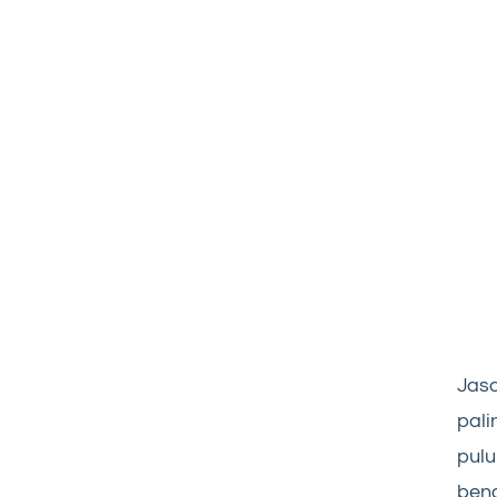
Jasa
pali
pulu
beng