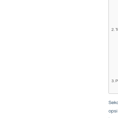
T
P
Seka
opsi