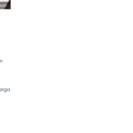
aan
an
arga