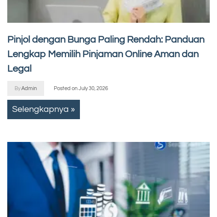
Pinjol dengan Bunga Paling Rendah: Panduan
Lengkap Memilih Pinjaman Online Aman dan
Legal
By
Admin
Posted on
July 30, 2026
Selengkapnya »