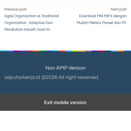
Post
Previous post
Next post
Agile Organization vs Traditional
Download Mt4 MIFX dengan
navigation
Organization : Adaptasi Dan
Mudah Melalui Ponsel dan PC
Perubahan Industri Saat Ini
Non AMP Version
seputarkerja.id @2026 All right reserved.
Exit mobile version