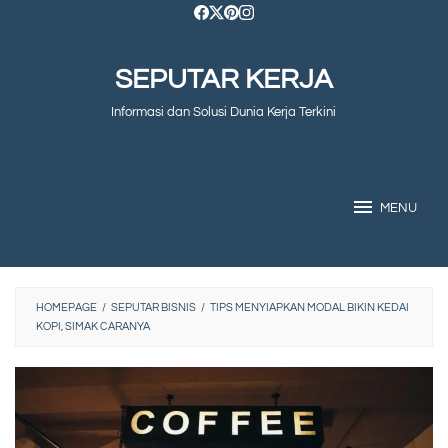
Skip
to
SEPUTAR KERJA
content
Informasi dan Solusi Dunia Kerja Terkini
MENU
HOMEPAGE
/
SEPUTAR BISNIS
/
TIPS MENYIAPKAN MODAL BIKIN KEDAI
KOPI, SIMAK CARANYA