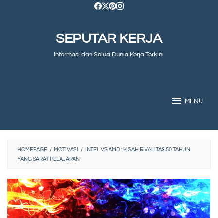
Skip
to
SEPUTAR KERJA
content
Informasi dan Solusi Dunia Kerja Terkini
MENU
HOMEPAGE
/
MOTIVASI
/
INTEL VS AMD : KISAH RIVALITAS 50 TAHUN
YANG SARAT PELAJARAN