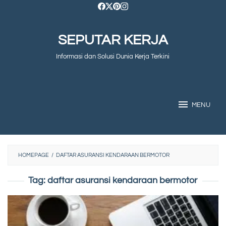
Skip
to
SEPUTAR KERJA
content
Informasi dan Solusi Dunia Kerja Terkini
MENU
HOMEPAGE
/
DAFTAR ASURANSI KENDARAAN BERMOTOR
Tag:
daftar asuransi kendaraan bermotor