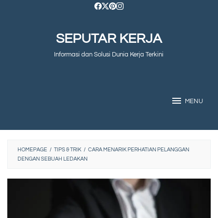
Skip
to
SEPUTAR KERJA
content
Informasi dan Solusi Dunia Kerja Terkini
MENU
HOMEPAGE
/
TIPS & TRIK
/
CARA MENARIK PERHATIAN PELANGGAN
DENGAN SEBUAH LEDAKAN