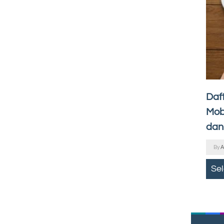
Daf
Mobi
dan
By
A
Se