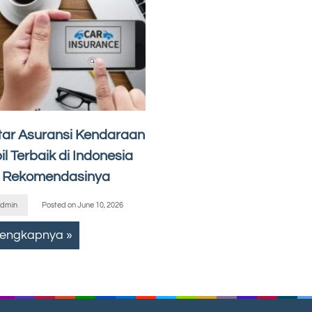
tar Asuransi Kendaraan
l Terbaik di Indonesia
 Rekomendasinya
dmin
Posted on
June 10, 2026
lengkapnya »