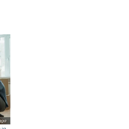
gga
 ia