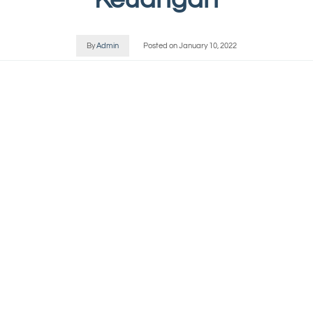
By
Admin
Posted on
January 10, 2022