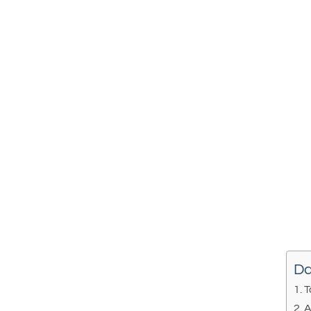
Da
T
A