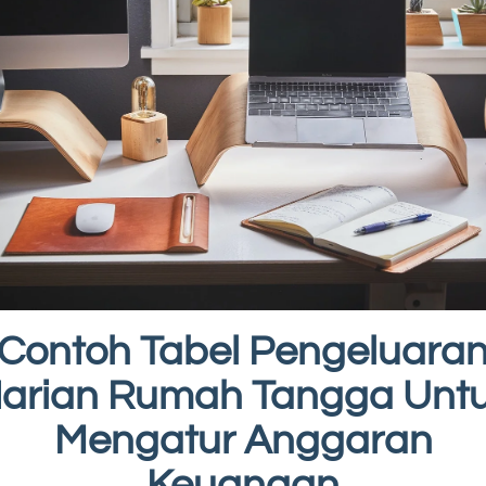
Contoh Tabel Pengeluara
arian Rumah Tangga Unt
Mengatur Anggaran
Keuangan