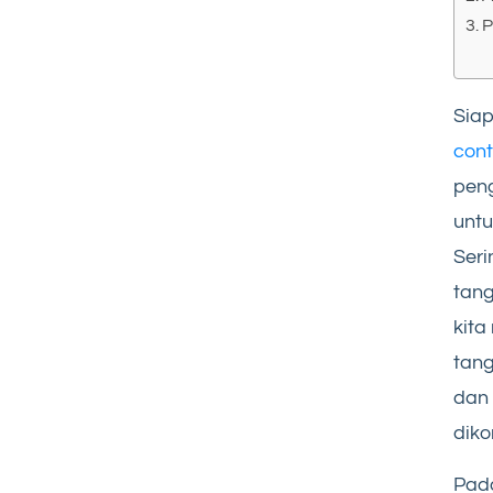
P
Siap
cont
pen
unt
Seri
tang
kit
tang
dan
diko
Pada