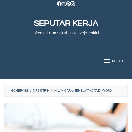
Skip
to
SEPUTAR KERJA
content
Informasi dan Solusi Dunia Kerja Terkini
MENU
HOMEPAGE
/
TIPS & TRIK
/
INILAH CARA MEMBUAT NOTA DI WORD