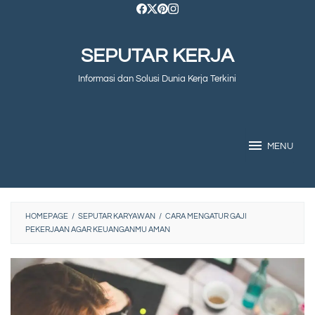
Skip
to
SEPUTAR KERJA
content
Informasi dan Solusi Dunia Kerja Terkini
MENU
HOMEPAGE
/
SEPUTAR KARYAWAN
/
CARA MENGATUR GAJI
PEKERJAAN AGAR KEUANGANMU AMAN