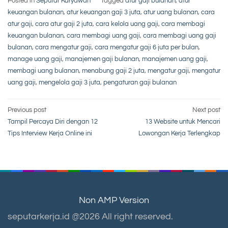
Posted in
Seputar Karyawan
Tagged
atur gaji bulanan
,
atur
keuangan bulanan
,
atur keuangan gaji 3 juta
,
atur uang bulanan
,
cara
atur gaji
,
cara atur gaji 2 juta
,
cara kelola uang gaji
,
cara membagi
keuangan bulanan
,
cara membagi uang gaji
,
cara membagi uang gaji
bulanan
,
cara mengatur gaji
,
cara mengatur gaji 6 juta per bulan
,
manage uang gaji
,
manajemen gaji bulanan
,
manajemen uang gaji
,
membagi uang bulanan
,
menabung gaji 2 juta
,
mengatur gaji
,
mengatur
uang gaji
,
mengelola gaji 3 juta
,
pengaturan gaji bulanan
Post
Previous post
Next post
Tampil Percaya Diri dengan 12
13 Website untuk Mencari
navigation
Tips Interview Kerja Online ini
Lowongan Kerja Terlengkap
Non AMP Version
seputarkerja.id @2026 All right reserved.