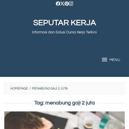
Skip
to
SEPUTAR KERJA
content
Informasi dan Solusi Dunia Kerja Terkini
MENU
HOMEPAGE
/
MENABUNG GAJI 2 JUTA
Tag:
menabung gaji 2 juta