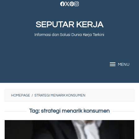
Skip
to
SEPUTAR KERJA
content
Informasi dan Solusi Dunia Kerja Terkini
MENU
HOMEPAGE
/
STRATEGI MENARIK KONSUMEN
Tag:
strategi menarik konsumen