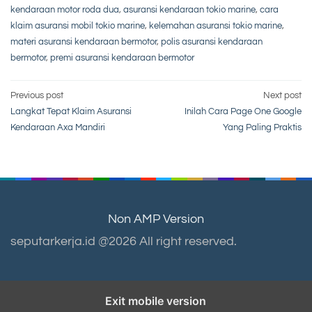
kendaraan motor roda dua
,
asuransi kendaraan tokio marine
,
cara
klaim asuransi mobil tokio marine
,
kelemahan asuransi tokio marine
,
materi asuransi kendaraan bermotor
,
polis asuransi kendaraan
bermotor
,
premi asuransi kendaraan bermotor
Post
Previous post
Next post
Langkat Tepat Klaim Asuransi
Inilah Cara Page One Google
navigation
Kendaraan Axa Mandiri
Yang Paling Praktis
Non AMP Version
seputarkerja.id @2026 All right reserved.
Exit mobile version