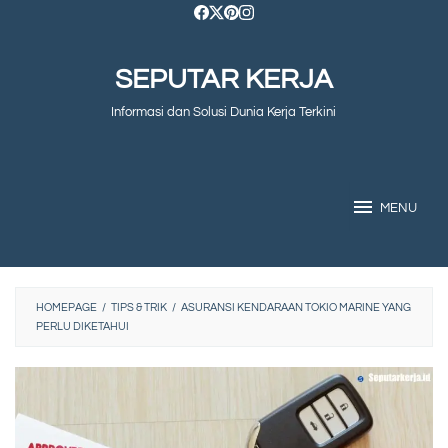
Skip
to
SEPUTAR KERJA
content
Informasi dan Solusi Dunia Kerja Terkini
MENU
HOMEPAGE
/
TIPS & TRIK
/
ASURANSI KENDARAAN TOKIO MARINE YANG
PERLU DIKETAHUI