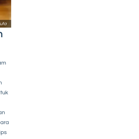
juta
h
lam
n
ntuk
an
cara
ips