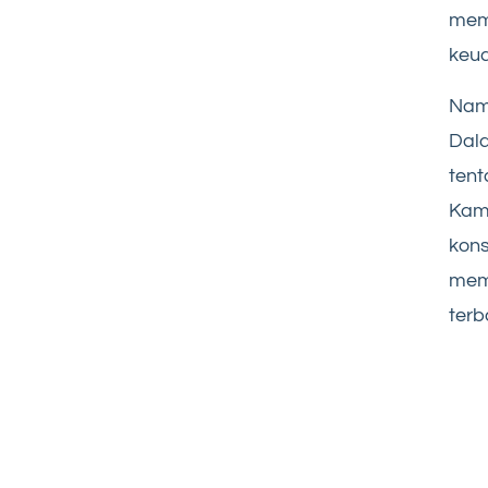
mem
keu
Namu
Dala
tent
Kam
kon
memb
terb