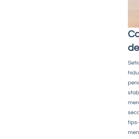
Ca
de
Seti
hidu
pen
stab
mera
seca
tips
mena