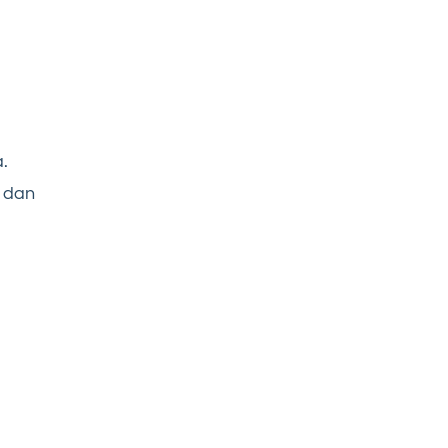
.
 dan