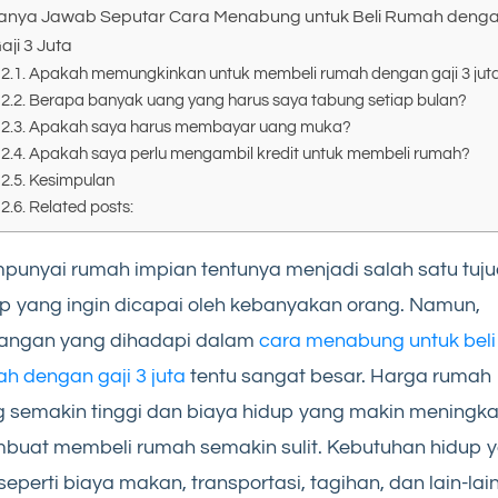
anya Jawab Seputar Cara Menabung untuk Beli Rumah deng
aji 3 Juta
Apakah memungkinkan untuk membeli rumah dengan gaji 3 jut
Berapa banyak uang yang harus saya tabung setiap bulan?
Apakah saya harus membayar uang muka?
Apakah saya perlu mengambil kredit untuk membeli rumah?
Kesimpulan
Related posts:
unyai rumah impian tentunya menjadi salah satu tuj
p yang ingin dicapai oleh kebanyakan orang. Namun,
tangan yang dihadapi dalam
cara menabung untuk beli
h dengan gaji 3 juta
tentu sangat besar. Harga rumah
 semakin tinggi dan biaya hidup yang makin meningka
buat membeli rumah semakin sulit. Kebutuhan hidup 
 seperti biaya makan, transportasi, tagihan, dan lain-lai