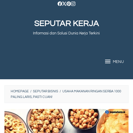
Skip
to
SEPUTAR KERJA
content
Informasi dan Solusi Dunia Kerja Terkini
MENU
HOMEPAGE
/
SEPUTAR BISNIS
/
USAHA MAKANAN RINGAN SERBA 1000
PALING LARIS, PASTI CUAN!