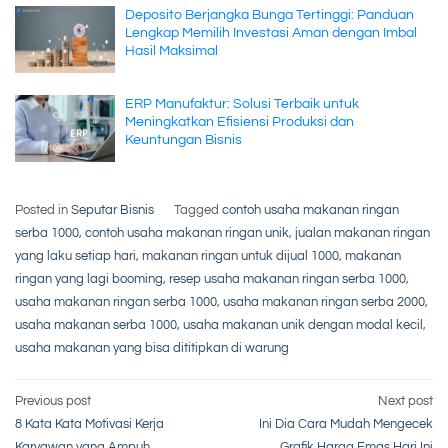
Deposito Berjangka Bunga Tertinggi: Panduan
Lengkap Memilih Investasi Aman dengan Imbal
Hasil Maksimal
ERP Manufaktur: Solusi Terbaik untuk
Meningkatkan Efisiensi Produksi dan
Keuntungan Bisnis
Posted in
Seputar Bisnis
Tagged
contoh usaha makanan ringan
serba 1000
,
contoh usaha makanan ringan unik
,
jualan makanan ringan
yang laku setiap hari
,
makanan ringan untuk dijual 1000
,
makanan
ringan yang lagi booming
,
resep usaha makanan ringan serba 1000
,
usaha makanan ringan serba 1000
,
usaha makanan ringan serba 2000
,
usaha makanan serba 1000
,
usaha makanan unik dengan modal kecil
,
usaha makanan yang bisa dititipkan di warung
Post
Previous post
Next post
8 Kata Kata Motivasi Kerja
Ini Dia Cara Mudah Mengecek
Karyawan yang Ampuh
Grafik Harga Emas Hari Ini