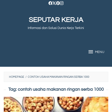
Skip
to
SEPUTAR KERJA
content
Informasi dan Solusi Dunia Kerja Terkini
MENU
HOMEPAGE
/
CONTOH USAHA MAKANAN RINGAN SERBA 1000
Tag:
contoh usaha makanan ringan serba 1000