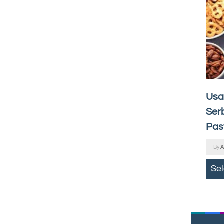
Usa
Serb
Pas
By
A
Se