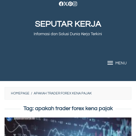
Skip
to
SEPUTAR KERJA
content
Informasi dan Solusi Dunia Kerja Terkini
MENU
HOMEPAGE
/
APAKAH TRADER FOREX KENA PAJAK
Tag:
apakah trader forex kena pajak