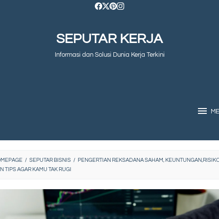
SEPUTAR KERJA
Informasi dan Solusi Dunia Kerja Terkini
M
OMEPAGE
/
SEPUTAR BISNIS
/
PENGERTIAN REKSADANA SAHAM, KEUNTUNGAN,RISIK
N TIPS AGAR KAMU TAK RUGI