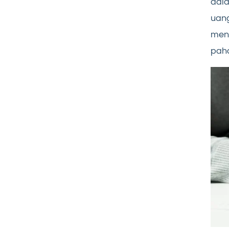
dal
uang
menj
pah