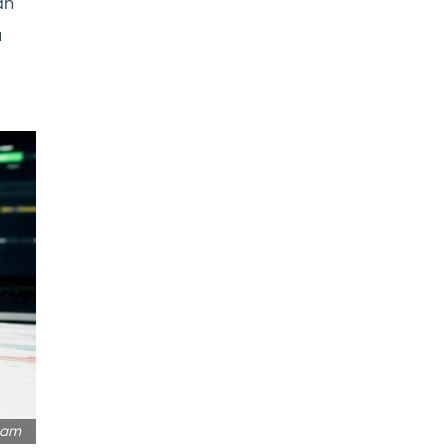
ah
u
ham