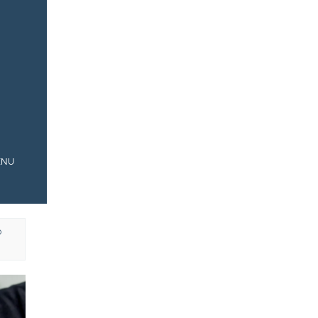
ENU
O