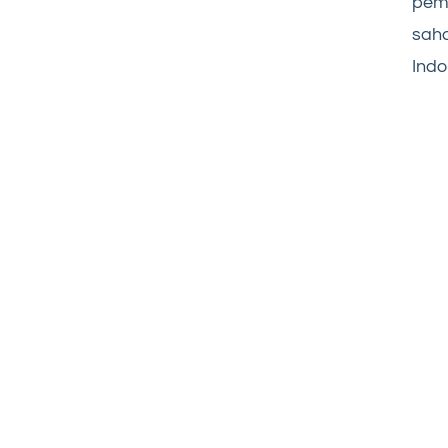
pem
saha
Indo