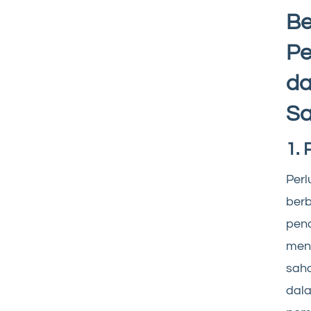
Be
Pe
da
S
1.
Perl
ber
pend
mena
saha
dal