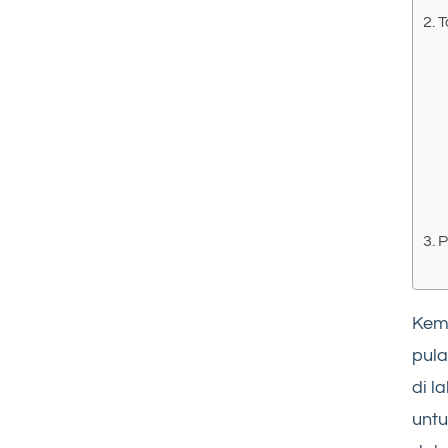
T
P
Kema
pula
di l
untu