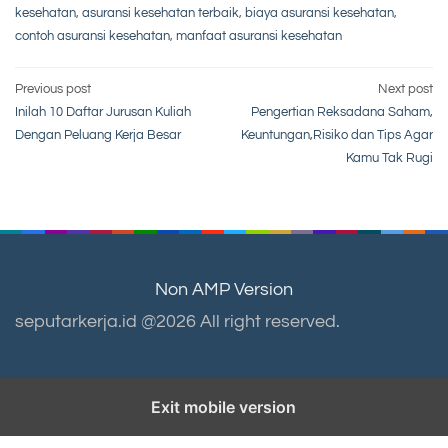
kesehatan
,
asuransi kesehatan terbaik
,
biaya asuransi kesehatan
,
contoh asuransi kesehatan
,
manfaat asuransi kesehatan
Post
Previous post
Next post
Inilah 10 Daftar Jurusan Kuliah
Pengertian Reksadana Saham,
navigation
Dengan Peluang Kerja Besar
Keuntungan,Risiko dan Tips Agar
Kamu Tak Rugi
Non AMP Version
seputarkerja.id @2026 All right reserved.
Exit mobile version