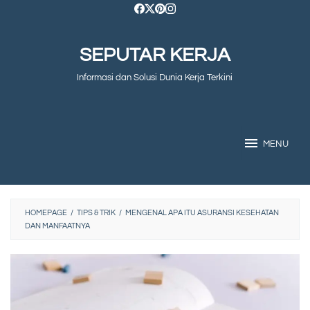
Skip
to
SEPUTAR KERJA
content
Informasi dan Solusi Dunia Kerja Terkini
MENU
HOMEPAGE
/
TIPS & TRIK
/
MENGENAL APA ITU ASURANSI KESEHATAN
DAN MANFAATNYA