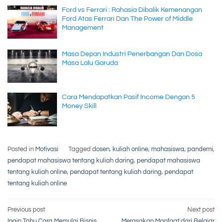
Ford vs Ferrari : Rahasia Dibalik Kemenangan
Ford Atas Ferrari Dan The Power of Middle
Management
Masa Depan Industri Penerbangan Dan Dosa
Masa Lalu Garuda
Cara Mendapatkan Pasif Income Dengan 5
Money Skill
Posted in
Motivasi
Tagged
dosen
,
kuliah online
,
mahasiswa
,
pandemi
,
pendapat mahasiswa tentang kuliah daring
,
pendapat mahasiswa
tentang kuliah online
,
pendapat tentang kuliah daring
,
pendapat
tentang kuliah online
Post
Previous post
Next post
Ingin Tahu Cara Memulai Bisnis
Merasakan Manfaat dari Belajar