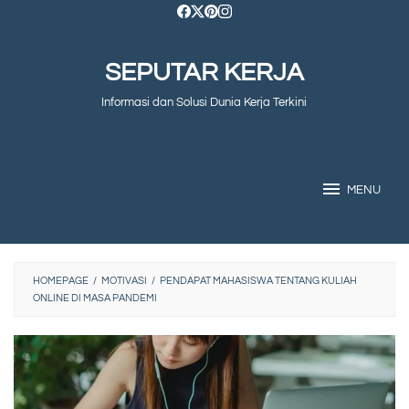
Skip
to
SEPUTAR KERJA
content
Informasi dan Solusi Dunia Kerja Terkini
MENU
HOMEPAGE
/
MOTIVASI
/
PENDAPAT MAHASISWA TENTANG KULIAH
ONLINE DI MASA PANDEMI