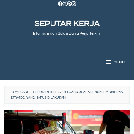
Skip
to
SEPUTAR KERJA
content
Informasi dan Solusi Dunia Kerja Terkini
MENU
HOMEPAGE
/
SEPUTAR BISNIS
/
PELUANG USAHA BENGKEL MOBIL DAN
STRATEGI YANG HARUS DILAKUKAN