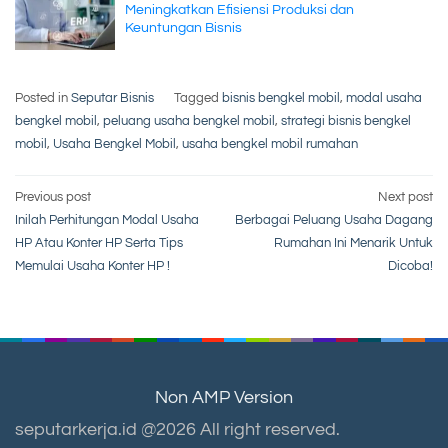
Meningkatkan Efisiensi Produksi dan
Keuntungan Bisnis
Posted in
Seputar Bisnis
Tagged
bisnis bengkel mobil
,
modal usaha
bengkel mobil
,
peluang usaha bengkel mobil
,
strategi bisnis bengkel
mobil
,
Usaha Bengkel Mobil
,
usaha bengkel mobil rumahan
Post
Previous post
Next post
Inilah Perhitungan Modal Usaha
Berbagai Peluang Usaha Dagang
navigation
HP Atau Konter HP Serta Tips
Rumahan Ini Menarik Untuk
Memulai Usaha Konter HP !
Dicoba!
Non AMP Version
seputarkerja.id @2026 All right reserved.