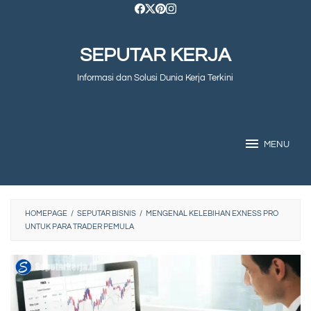
Skip
to
SEPUTAR KERJA
content
Informasi dan Solusi Dunia Kerja Terkini
MENU
HOMEPAGE
/
SEPUTAR BISNIS
/
MENGENAL KELEBIHAN EXNESS PRO
UNTUK PARA TRADER PEMULA