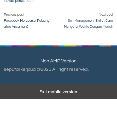
inovasi perusahaan
Post
Previous post
Next post
Facebook Metaverse: Peluang
Self Management Skills : Cara
navigation
atau Ancaman?
Mengatur Waktu Dengan Mudah
Non AMP Version
seputarkerja.id @2026 All right reserved.
Exit mobile version