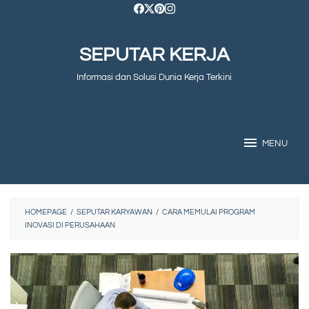
Skip
to
SEPUTAR KERJA
content
Informasi dan Solusi Dunia Kerja Terkini
MENU
HOMEPAGE
/
SEPUTAR KARYAWAN
/
CARA MEMULAI PROGRAM
INOVASI DI PERUSAHAAN