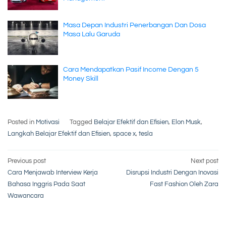
Masa Depan Industri Penerbangan Dan Dosa
Masa Lalu Garuda
Cara Mendapatkan Pasif Income Dengan 5
Money Skill
Posted in
Motivasi
Tagged
Belajar Efektif dan Efisien
,
Elon Musk
,
Langkah Belajar Efektif dan Efisien
,
space x
,
tesla
Post
Previous post
Next post
Cara Menjawab Interview Kerja
Disrupsi Industri Dengan Inovasi
navigation
Bahasa Inggris Pada Saat
Fast Fashion Oleh Zara
Wawancara