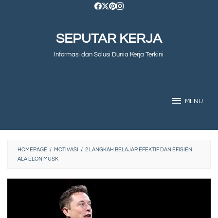
Skip
to
SEPUTAR KERJA
content
Informasi dan Solusi Dunia Kerja Terkini
MENU
HOMEPAGE
/
MOTIVASI
/
2 LANGKAH BELAJAR EFEKTIF DAN EFISIEN
ALA ELON MUSK