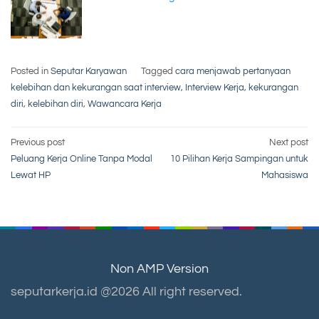
Posted in
Seputar Karyawan
Tagged
cara menjawab pertanyaan
kelebihan dan kekurangan saat interview
,
Interview Kerja
,
kekurangan
diri
,
kelebihan diri
,
Wawancara Kerja
Post
Previous post
Next post
Peluang Kerja Online Tanpa Modal
10 Pilihan Kerja Sampingan untuk
navigation
Lewat HP
Mahasiswa
Non AMP Version
seputarkerja.id @2026 All right reserved.