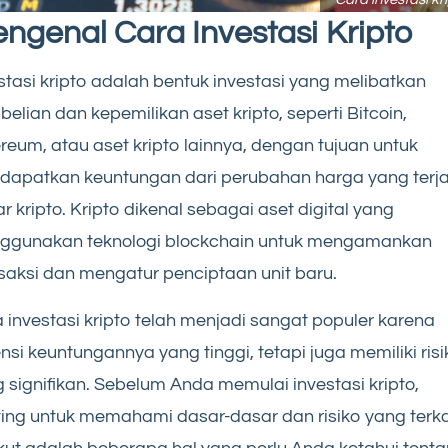
ngenal Cara Investasi Kripto
stasi kripto adalah bentuk investasi yang melibatkan
elian dan kepemilikan aset kripto, seperti Bitcoin,
reum, atau aset kripto lainnya, dengan tujuan untuk
apatkan keuntungan dari perubahan harga yang terja
r kripto. Kripto dikenal sebagai aset digital yang
ggunakan teknologi blockchain untuk mengamankan
saksi dan mengatur penciptaan unit baru.
 investasi kripto telah menjadi sangat populer karena
nsi keuntungannya yang tinggi, tetapi juga memiliki risi
 signifikan. Sebelum Anda memulai investasi kripto,
ing untuk memahami dasar-dasar dan risiko yang terka