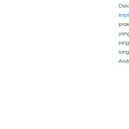
Dala
krip
prak
yang
jang
lang
And