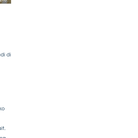
di di
ko
it.