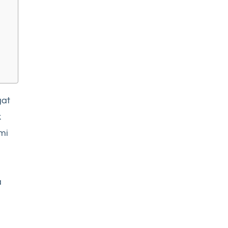
gat
k
mi
a