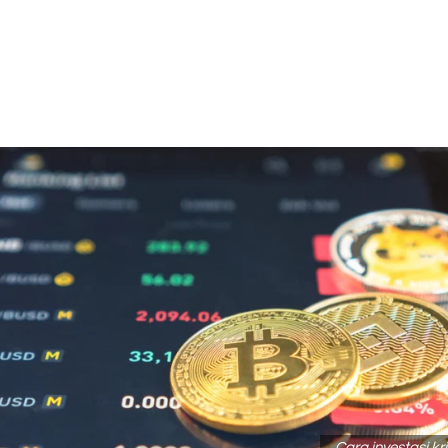
Cara investasi kr