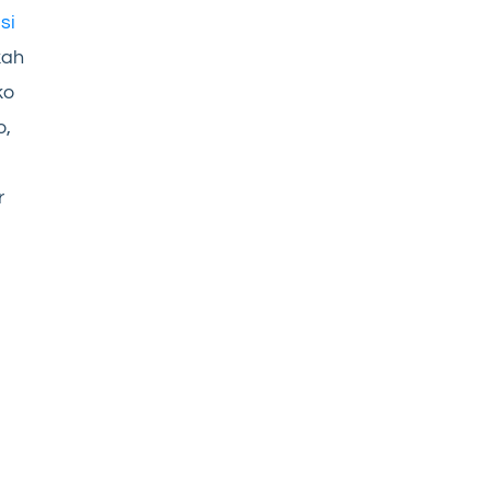
si
kah
ko
o,
r