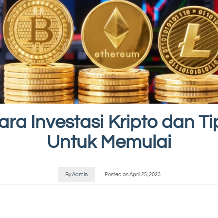
ara Investasi Kripto dan Ti
Untuk Memulai
By
Admin
Posted on
April 25, 2023