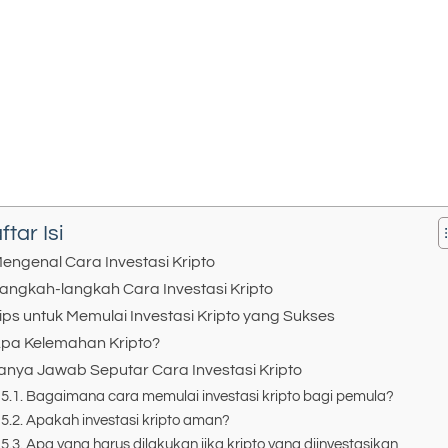
ftar Isi
engenal Cara Investasi Kripto
angkah-langkah Cara Investasi Kripto
ips untuk Memulai Investasi Kripto yang Sukses
pa Kelemahan Kripto?
anya Jawab Seputar Cara Investasi Kripto
Bagaimana cara memulai investasi kripto bagi pemula?
Apakah investasi kripto aman?
Apa yang harus dilakukan jika kripto yang diinvestasikan