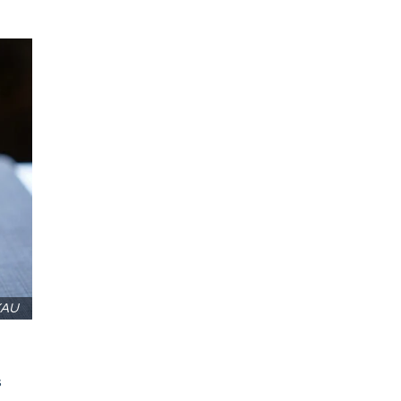
XAU
s