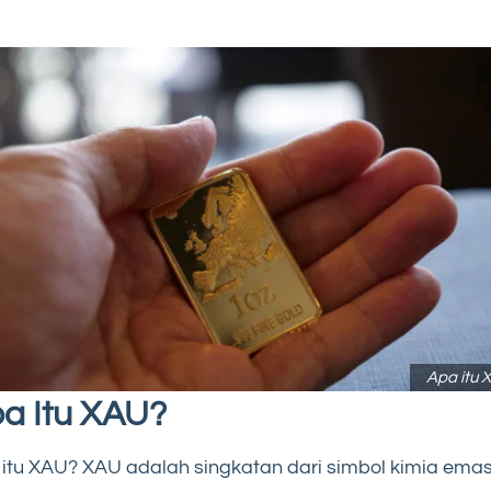
Apa itu 
a Itu XAU?
itu XAU? XAU adalah singkatan dari simbol kimia ema