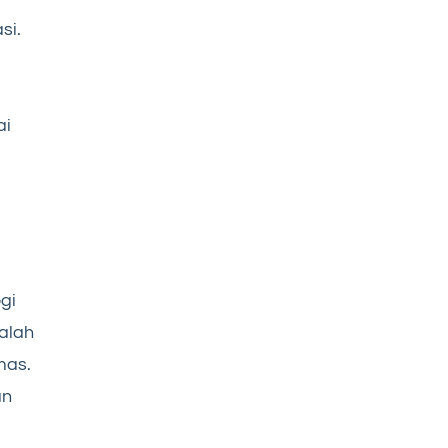
si.
ai
i
gi
alah
mas.
an