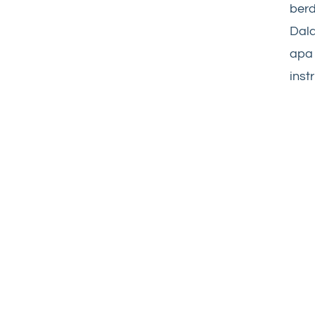
ber
Dala
apa 
inst