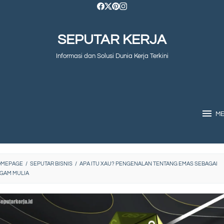
SEPUTAR KERJA
Informasi dan Solusi Dunia Kerja Terkini
M
OMEPAGE
/
SEPUTAR BISNIS
/
APA ITU XAU? PENGENALAN TENTANG EMAS SEBAGAI
GAM MULIA