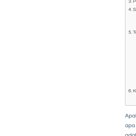
P
S
T
K
Apak
apa 
ada