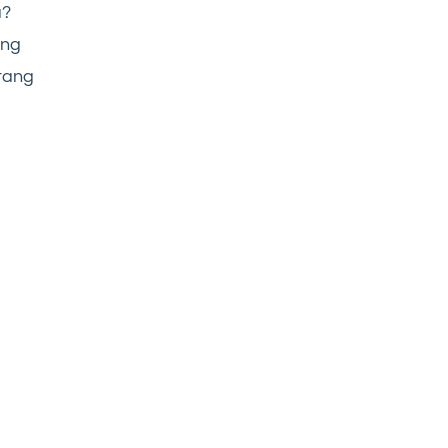
a?
ang
ntang