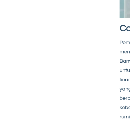
Ca
Pem
men
Ban
untu
fina
yang
berb
keb
rumi