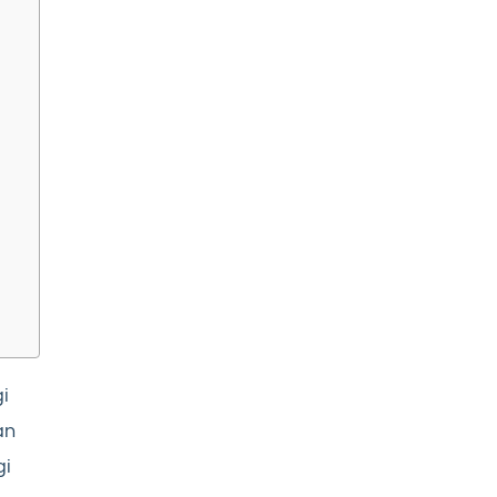
i
an
gi