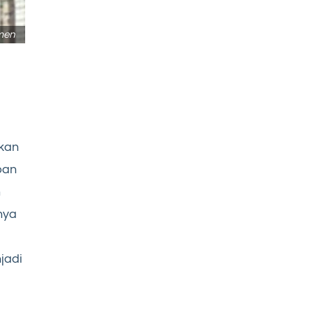
men
kan
pan
n
nya
jadi