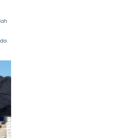
g
lah
nda