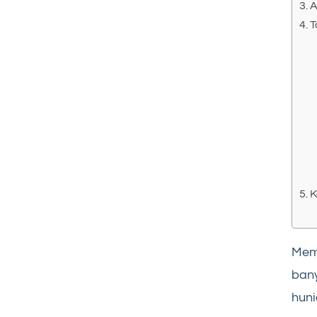
A
T
K
Memi
bany
huni