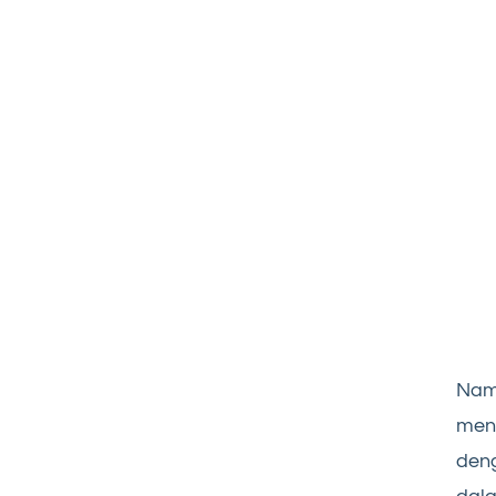
Nam
meng
deng