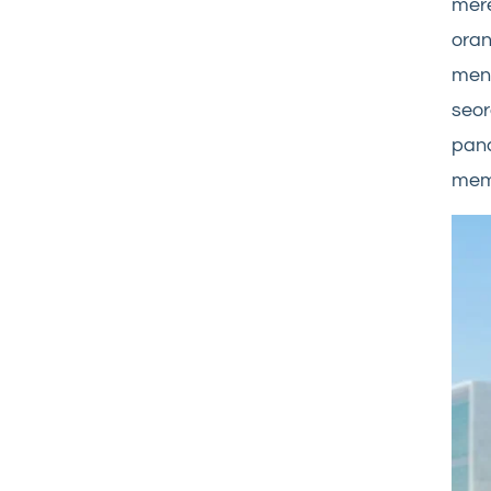
mere
ora
men
seor
pan
mem