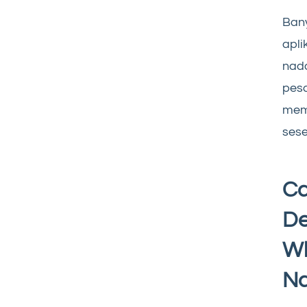
Ban
apli
nada
pesa
mem
sese
Ca
De
Wh
Na