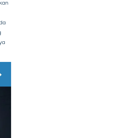
ikan
nda
g
ya