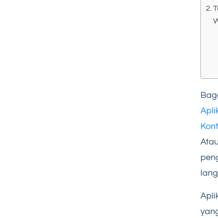
T
W
Bag
Apl
Kon
Ata
peng
lang
Apli
yang