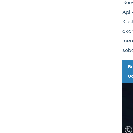
Bany
Apl
Kon
aka
meng
soba
Ba
Ua