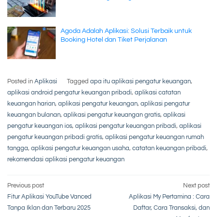
Agoda Adalah Aplikasi: Solusi Terbaik untuk
Booking Hotel dan Tiket Perjalanan
Posted in
Aplikasi
Tagged
apa itu aplikasi pengatur keuangan
,
aplikasi android pengatur keuangan pribadi
,
aplikasi catatan
keuangan harian
,
aplikasi pengatur keuangan
,
aplikasi pengatur
keuangan bulanan
,
aplikasi pengatur keuangan gratis
,
aplikasi
pengatur keuangan ios
,
aplikasi pengatur keuangan pribadi
,
aplikasi
pengatur keuangan pribadi gratis
,
aplikasi pengatur keuangan rumah
tangga
,
aplikasi pengatur keuangan usaha
,
catatan keuangan pribadi
,
rekomendasi aplikasi pengatur keuangan
Post
Previous post
Next post
Fitur Aplikasi YouTube Vanced
Aplikasi My Pertamina : Cara
navigation
Tanpa Iklan dan Terbaru 2025
Daftar, Cara Transaksi, dan