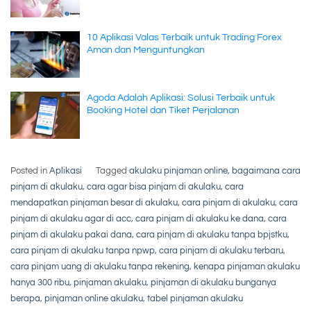
10 Aplikasi Valas Terbaik untuk Trading Forex
Aman dan Menguntungkan
Agoda Adalah Aplikasi: Solusi Terbaik untuk
Booking Hotel dan Tiket Perjalanan
Posted in
Aplikasi
Tagged
akulaku pinjaman online
,
bagaimana cara
pinjam di akulaku
,
cara agar bisa pinjam di akulaku
,
cara
mendapatkan pinjaman besar di akulaku
,
cara pinjam di akulaku
,
cara
pinjam di akulaku agar di acc
,
cara pinjam di akulaku ke dana
,
cara
pinjam di akulaku pakai dana
,
cara pinjam di akulaku tanpa bpjstku
,
cara pinjam di akulaku tanpa npwp
,
cara pinjam di akulaku terbaru
,
cara pinjam uang di akulaku tanpa rekening
,
kenapa pinjaman akulaku
hanya 300 ribu
,
pinjaman akulaku
,
pinjaman di akulaku bunganya
berapa
,
pinjaman online akulaku
,
tabel pinjaman akulaku