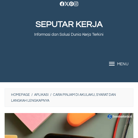
Skip
to
SEPUTAR KERJA
content
Informasi dan Solusi Dunia Kerja Terkini
MENU
HOMEPAGE
/
APLIKASI
/
CARA PINJAM DI AKULAKU, SYARAT DAN
LANGKAH LENGKAPNYA