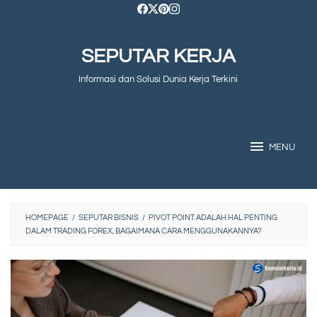
Skip
to
SEPUTAR KERJA
content
Informasi dan Solusi Dunia Kerja Terkini
MENU
HOMEPAGE
/
SEPUTAR BISNIS
/
PIVOT POINT ADALAH HAL PENTING
DALAM TRADING FOREX, BAGAIMANA CARA MENGGUNAKANNYA?