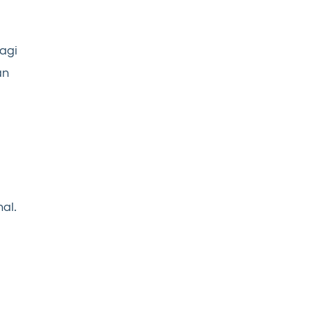
agi
an
al.