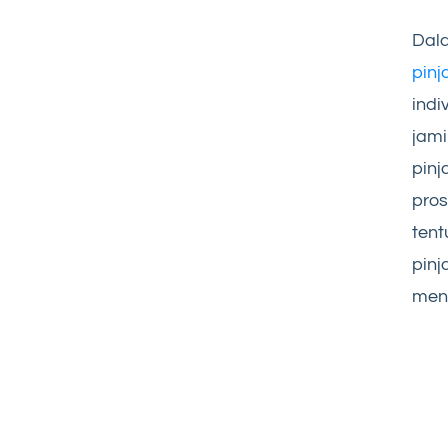
Dala
pinj
indi
jami
pinj
pros
tent
pinj
mena