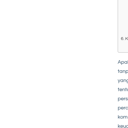
K
Apa
tanp
yang
tent
per
per
kom
keua