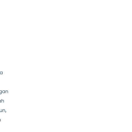
ya
ngan
ah
un,
n