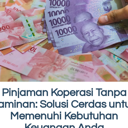
Pinjaman Koperasi Tanpa
aminan: Solusi Cerdas unt
Memenuhi Kebutuhan
Keuangan Anda