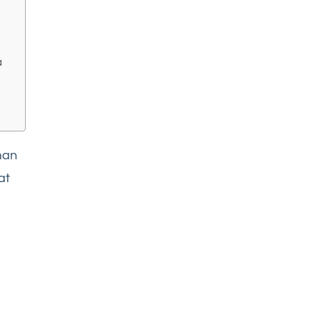
a
man
at