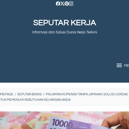
SEPUTAR KERJA
Informasi dan Solusi Dunia Kerja Terkini
M
OMEPAGE
/
SEPUTAR BISNIS
/
PINJAMAN KOPERASI TANPA JAMINAN: SOLUSI CERDAS
TUK MEMENUHI KEBUTUHAN KEUANGAN ANDA