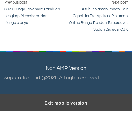
Post
Previous post
Next post
Suku Bunga Pinjaman: Panduan
Butuh Pinjaman Proses Cair
navigation
Lengkap Memahami dan
Cepat, Ini Dia Aplikasi Pinjaman
Mengelolanya
Online Bunga Rendah Terpercaya,
Sudah Diawasi OJK
Non AMP Version
seputarkerja.id @2026 All right reserved.
Exit mobile version