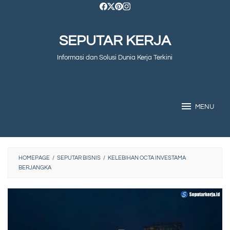
Skip
to
SEPUTAR KERJA
content
Informasi dan Solusi Dunia Kerja Terkini
MENU
HOMEPAGE
/
SEPUTAR BISNIS
/
KELEBIHAN OCTA INVESTAMA
BERJANGKA