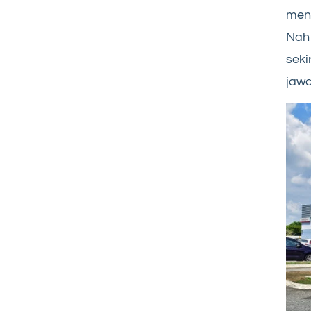
meng
Nah 
seki
jawa