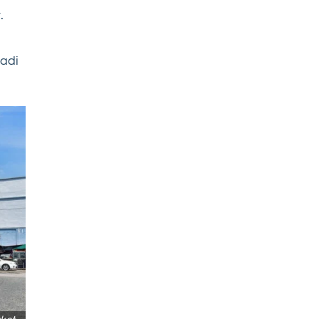
.
adi