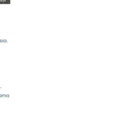
ket
sia.
.
tama