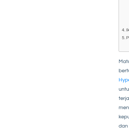
I
P
Mata
bert
Hyp
untu
terj
meng
kepu
dan