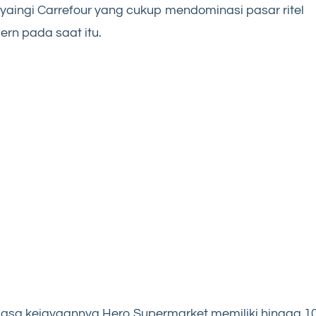
aingi Carrefour yang cukup mendominasi pasar ritel
rn pada saat itu.
asa kejayaannya Hero Supermarket memiliki hingga 1