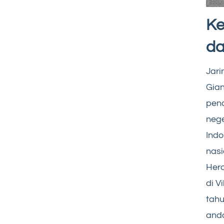
Ke
da
Jari
Gian
pend
nege
Indo
nasi
Her
di V
tahu
anda